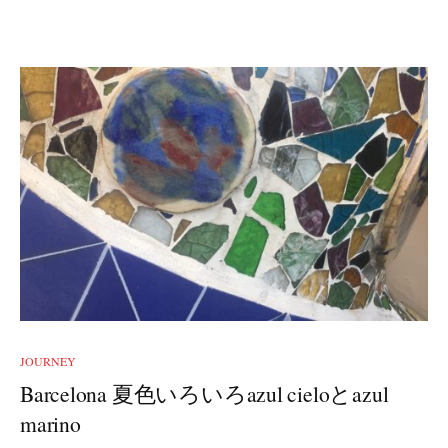
JOURNEY
Barcelona 夏色いろいろazul cieloとazul
marino