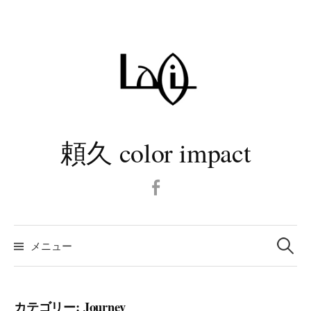
コ
ン
テ
ン
ツ
へ
ス
キ
頼久 color impact
ッ
プ
Facebook
検
メニュー
索:
カテゴリー:
Journey