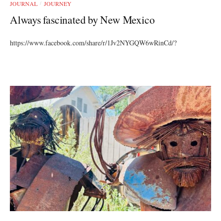
JOURNAL
JOURNEY
/
Always fascinated by New Mexico
https://www.facebook.com/share/r/1Jv2NYGQW6wRinCd/?