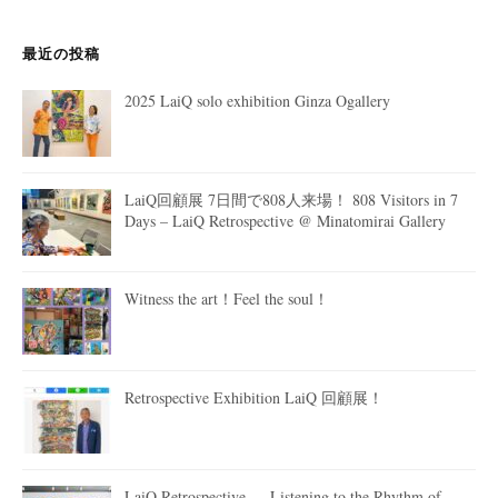
最近の投稿
2025 LaiQ solo exhibition Ginza Ogallery
LaiQ回顧展 7日間で808人来場！ 808 Visitors in 7
Days – LaiQ Retrospective @ Minatomirai Gallery
Witness the art！Feel the soul！
Retrospective Exhibition LaiQ 回顧展！
LaiQ Retrospective — Listening to the Rhythm of