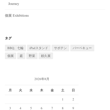
Journey
個展 Exhibitions
タグ
BBQ、七輪
iPadスタンド
サボテン
バーベキュー
個展
庭
野菜
頼久展
2026年8月
月
火
水
木
金
土
日
1
2
3
4
5
6
7
8
9