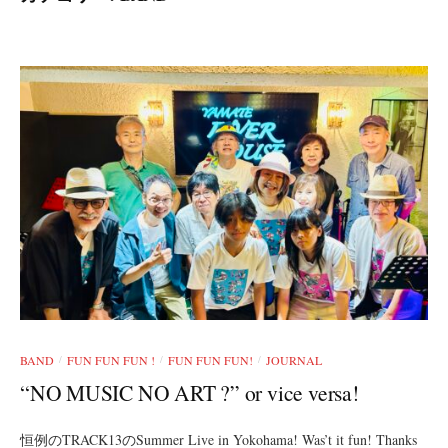
BAND
FUN FUN FUN !
FUN FUN FUN!
JOURNAL
/
/
/
“NO MUSIC NO ART ?” or vice versa!
恒例のTRACK13のSummer Live in Yokohama! Was’t it fun! Thanks