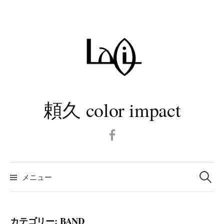
コ
ン
テ
ン
ツ
へ
ス
キ
頼久 color impact
ッ
プ
Facebook
検
メニュー
索:
カテゴリー:
BAND