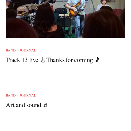
BAND
JOURNAL
/
Track 13 live 🎸Thanks for coming 🎵
BAND
JOURNAL
/
Art and sound ♬