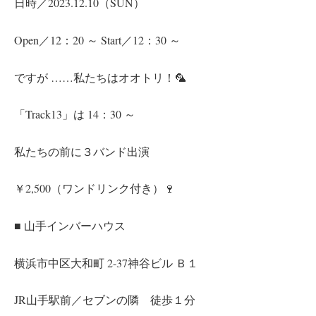
日時／2023.12.10（SUN）
Open／12：20 ～ Start／12：30 ～
ですが ……私たちはオオトリ！🦜
「Track13」は 14：30 ～
ㅤ私たちの前に３バンド出演
￥2,500（ワンドリンク付き）🍷
■ 山手インバーハウス
横浜市中区大和町 2-37神谷ビル Ｂ１
JR山手駅前／セブンの隣 徒歩１分