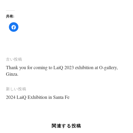
共有:
F
a
c
e
b
o
o
k
で
共
投
古い投稿
有
す
Thank you for coming to LaiQ 2023 exhibition at O-gallery,
稿
る
に
Ginza.
は
ナ
ク
リ
ビ
ッ
新しい投稿
ク
し
ゲ
2024 LaiQ Exhibition in Santa Fe
て
く
ー
だ
さ
い
シ
(
新
ョ
し
関連する投稿
い
ウ
ン
ィ