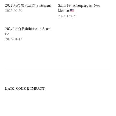
ン
2022 頼久展 (LaiQ) Statement
Santa Fe, Albuquerque, New
ド
ウ
2022-09-20
Mexico
で
開
2022-12-05
き
ま
す
)
2024 LaiQ Exhibition in Santa
Fe
2024-01-13
LAIQ COLOR IMPACT