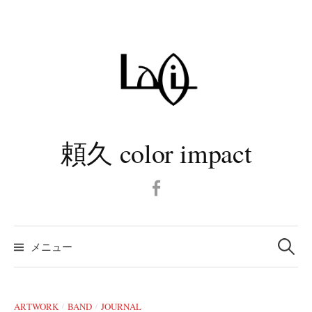
コ
ン
テ
ン
ツ
へ
ス
キ
頼久 color impact
ッ
プ
Facebook
検
メニュー
索:
ARTWORK
BAND
JOURNAL
/
/