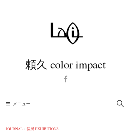
コ
ン
テ
ン
ツ
へ
ス
キ
頼久 color impact
ッ
プ
Facebook
検
メニュー
索:
JOURNAL
個展 EXHIBITIONS
/