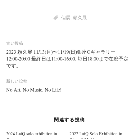
c
e
b
o
o
個展
,
頼久展
k
で
共
有
す
る
に
投
古い投稿
は
ク
2023 頼久展 11/13(月)〜11/19(日)銀座Oギャラリー
稿
リ
ッ
12:00-20:00 最終日は11:00-16:00. 毎日18:00まで在廊予定
ク
ナ
し
です。
て
ビ
く
だ
さ
ゲ
新しい投稿
い
(
ー
No Art, No Music, No Life!
新
し
い
シ
ウ
ィ
ョ
ン
ド
ウ
ン
関連する投稿
で
開
き
ま
2024 LaiQ solo exhibition in
2022 LaiQ Solo Exhibition in
す
)