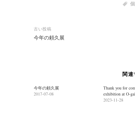
o
個
k
で
共
有
す
る
に
投
古い投稿
は
ク
リ
今年の頼久展
稿
ッ
ク
し
ナ
て
く
ビ
だ
さ
い
ゲ
(
新
関連
し
ー
い
ウ
ィ
シ
今年の頼久展
Thank you for co
ン
2017-07-08
exhibition at O-ga
ド
ョ
ウ
2023-11-28
で
開
ン
き
ま
す
)