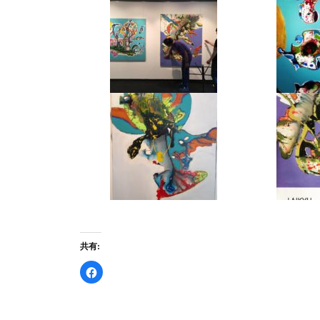
共有:
F
a
c
e
b
o