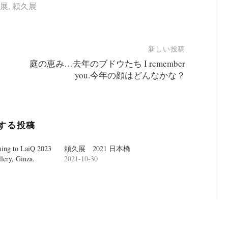
展
,
頼久展
新しい投稿
庭の恵み…去年のブドウたち I remember
you.今年の顔はどんなかな？
する投稿
ming to LaiQ 2023
頼久展 2021 日本橋
llery, Ginza.
2021-10-30