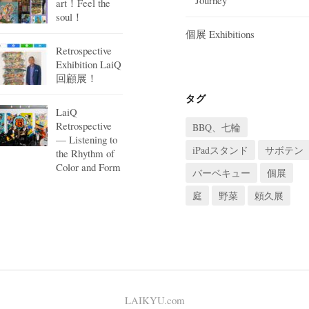
Journey
art！Feel the
soul！
個展 Exhibitions
Retrospective
Exhibition LaiQ
回顧展！
タグ
LaiQ
Retrospective
BBQ、七輪
— Listening to
iPadスタンド
サボテン
the Rhythm of
Color and Form
バーベキュー
個展
庭
野菜
頼久展
LAIKYU.com