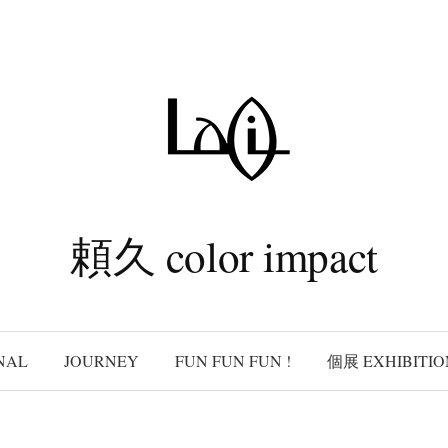
頼久 color impact
NAL
JOURNEY
FUN FUN FUN !
個展 EXHIBITIO