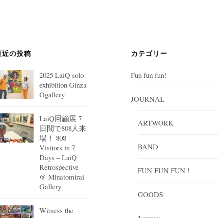
最近の投稿
カテゴリー
2025 LaiQ solo
Fun fun fun!
exhibition Ginza
Ogallery
JOURNAL
LaiQ回顧展 7
ARTWORK
日間で808人来
場！ 808
BAND
Visitors in 7
Days – LaiQ
Retrospective
FUN FUN FUN !
@ Minatomirai
Gallery
GOODS
Witness the