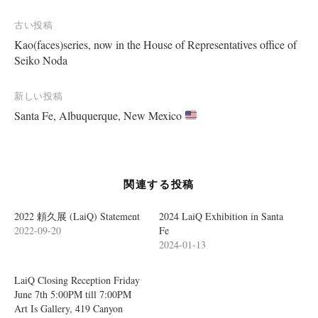
k
で
共
投
古い投稿
有
す
Kao(faces)series, now in the House of Representatives office of
稿
る
に
Seiko Noda
は
ナ
ク
リ
ビ
ッ
新しい投稿
ク
し
ゲ
Santa Fe, Albuquerque, New Mexico
て
く
ー
だ
さ
い
シ
(
新
ョ
し
関連する投稿
い
ウ
ン
ィ
ン
2022 頼久展 (LaiQ) Statement
2024 LaiQ Exhibition in Santa
ド
ウ
2022-09-20
Fe
で
開
2024-01-13
き
ま
す
)
LaiQ Closing Reception Friday
June 7th 5:00PM till 7:00PM
Art Is Gallery, 419 Canyon