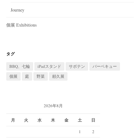
Journey
個展 Exhibitions
タグ
BBQ、七輪
iPadスタンド
サボテン
バーベキュー
個展
庭
野菜
頼久展
2026年8月
月
火
水
木
金
土
日
1
2