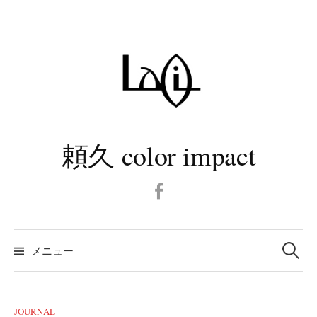
コ
ン
テ
ン
ツ
へ
ス
キ
頼久 color impact
ッ
プ
Facebook
検
メニュー
索:
JOURNAL