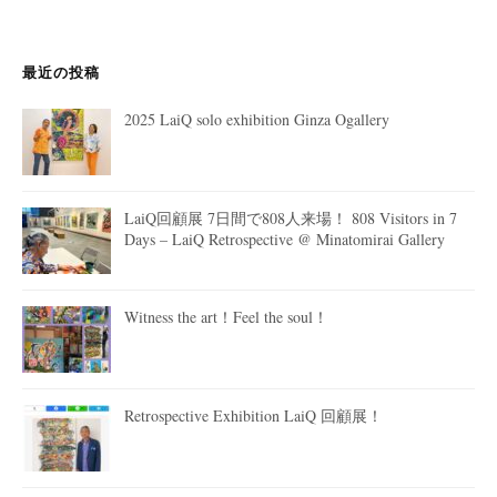
最近の投稿
2025 LaiQ solo exhibition Ginza Ogallery
LaiQ回顧展 7日間で808人来場！ 808 Visitors in 7
Days – LaiQ Retrospective @ Minatomirai Gallery
Witness the art！Feel the soul！
Retrospective Exhibition LaiQ 回顧展！