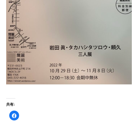
共有:
F
a
c
e
b
o
o