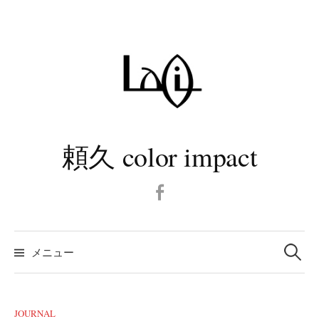
コ
ン
テ
ン
ツ
へ
ス
キ
頼久 color impact
ッ
プ
Facebook
検
メニュー
索:
JOURNAL