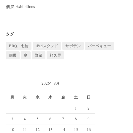
個展 Exhibitions
タグ
BBQ、七輪
iPadスタンド
サボテン
バーベキュー
個展
庭
野菜
頼久展
2026年8月
月
火
水
木
金
土
日
1
2
3
4
5
6
7
8
9
10
11
12
13
14
15
16