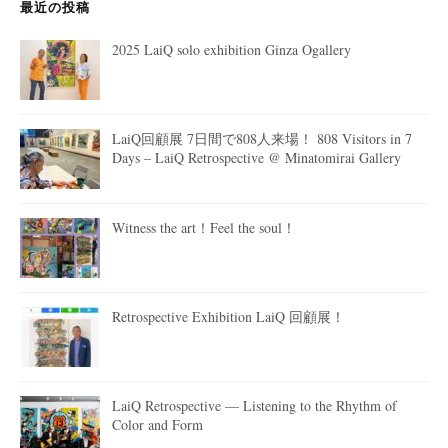
最近の投稿
2025 LaiQ solo exhibition Ginza Ogallery
LaiQ回顧展 7日間で808人来場！ 808 Visitors in 7
Days – LaiQ Retrospective @ Minatomirai Gallery
Witness the art！Feel the soul！
Retrospective Exhibition LaiQ 回顧展！
LaiQ Retrospective — Listening to the Rhythm of
Color and Form