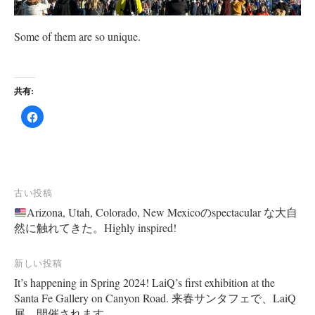
Some of them are so unique.
共有:
F
a
c
e
b
o
o
k
で
共
投
古い投稿
有
す
Arizona, Utah, Colorado, New Mexicoのspectacular な大自
稿
る
に
然に触れてきた。Highly inspired!
は
ナ
ク
リ
ビ
ッ
新しい投稿
ク
し
ゲ
It’s happening in Spring 2024! LaiQ’s first exhibition at the
て
く
ー
Santa Fe Gallery on Canyon Road. 来春サンタフェで、LaiQ
だ
さ
展 開催されます。