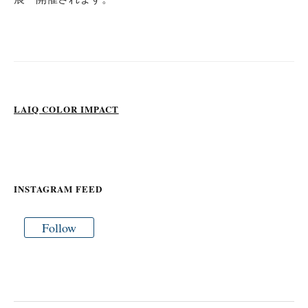
い
シ
(
新
ョ
し
い
ウ
ン
ィ
ン
ド
ウ
で
開
き
LAIQ COLOR IMPACT
ま
す
)
INSTAGRAM FEED
Follow