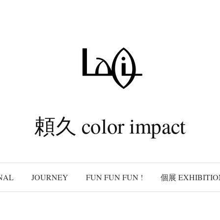
頼久 color impact
NAL
JOURNEY
FUN FUN FUN !
個展 EXHIBITIO