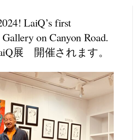
2024! LaiQ’s first
Fe Gallery on Canyon Road.
aiQ展 開催されます。