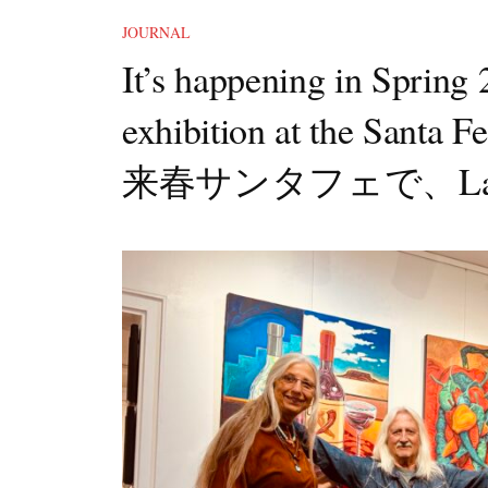
JOURNAL
It’s happening in Spring 
exhibition at the Santa 
来春サンタフェで、L