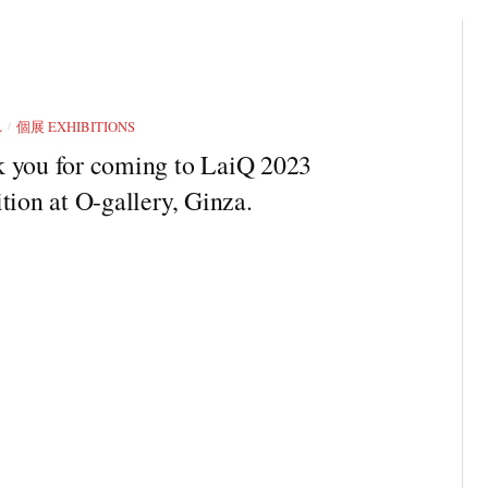
/
L
個展 EXHIBITIONS
 you for coming to LaiQ 2023
tion at O-gallery, Ginza.