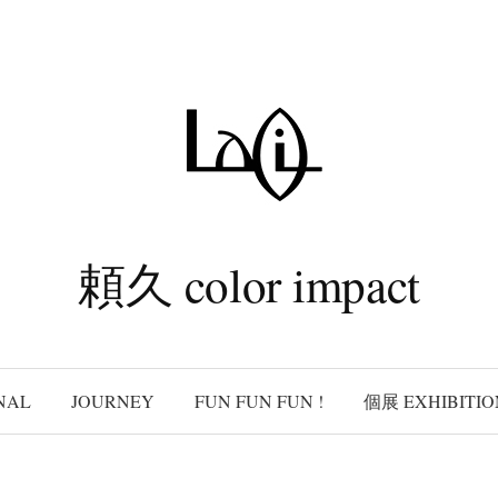
頼久 color impact
NAL
JOURNEY
FUN FUN FUN !
個展 EXHIBITIO