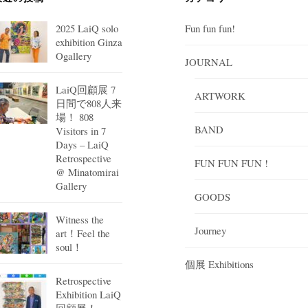
2025 LaiQ solo
Fun fun fun!
exhibition Ginza
Ogallery
JOURNAL
LaiQ回顧展 7
ARTWORK
日間で808人来
場！ 808
BAND
Visitors in 7
Days – LaiQ
Retrospective
FUN FUN FUN !
@ Minatomirai
Gallery
GOODS
Witness the
Journey
art！Feel the
soul！
個展 Exhibitions
Retrospective
Exhibition LaiQ