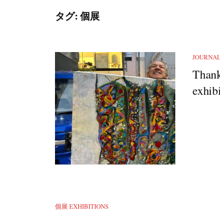
タグ:
個展
JOURNA
Thank
exhibi
個展 EXHIBITIONS