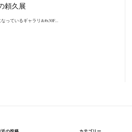
の頼久展
なっているギャラリ&#x30F...
最近の投稿
カテゴリー