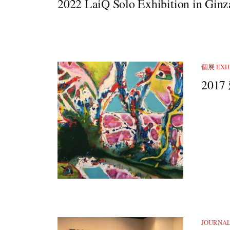
2022 LaiQ Solo Exhibition in Ginz
個展 EXHI
201
JOURNA