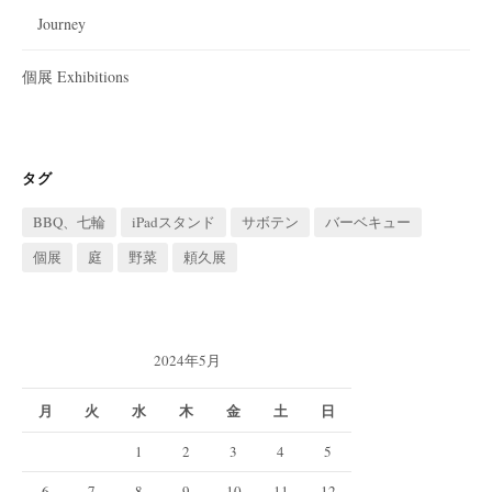
Journey
個展 Exhibitions
タグ
BBQ、七輪
iPadスタンド
サボテン
バーベキュー
個展
庭
野菜
頼久展
2024年5月
月
火
水
木
金
土
日
1
2
3
4
5
6
7
8
9
10
11
12