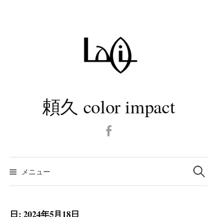
コ
ン
テ
ン
ツ
へ
ス
キ
頼久 color impact
ッ
プ
Facebook
検
メニュー
索:
日:
2024年5月18日