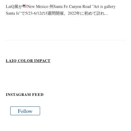
LaiQ展が
New Mexico 州Santa Fe Canyon Road ”Art is gallery
Santa fe”で5/23-6/12の3週間開催。2022年に初めて訪れ...
LAIQ COLOR IMPACT
INSTAGRAM FEED
Follow