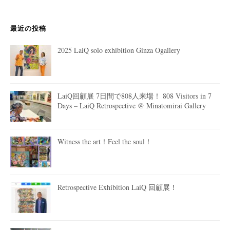
最近の投稿
2025 LaiQ solo exhibition Ginza Ogallery
LaiQ回顧展 7日間で808人来場！ 808 Visitors in 7
Days – LaiQ Retrospective @ Minatomirai Gallery
Witness the art！Feel the soul！
Retrospective Exhibition LaiQ 回顧展！