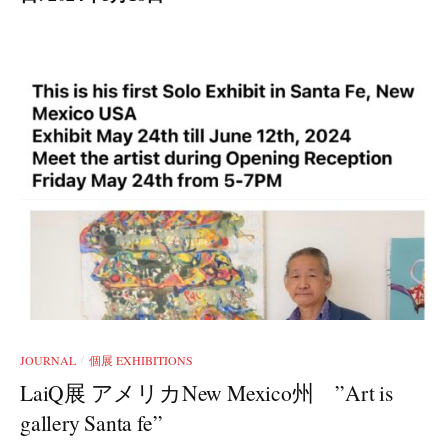
JOURNAL
個展 EXHIBITIONS
/
LaiQ展 アメリカNew Mexico州 ”Art is
gallery Santa fe”