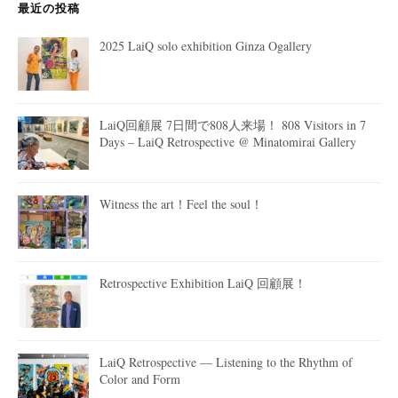
最近の投稿
2025 LaiQ solo exhibition Ginza Ogallery
LaiQ回顧展 7日間で808人来場！ 808 Visitors in 7
Days – LaiQ Retrospective @ Minatomirai Gallery
Witness the art！Feel the soul！
Retrospective Exhibition LaiQ 回顧展！
LaiQ Retrospective — Listening to the Rhythm of
Color and Form