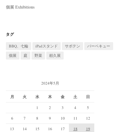
個展 Exhibitions
タグ
BBQ、七輪
iPadスタンド
サボテン
バーベキュー
個展
庭
野菜
頼久展
2024年5月
月
火
水
木
金
土
日
1
2
3
4
5
6
7
8
9
10
11
12
13
14
15
16
17
18
19