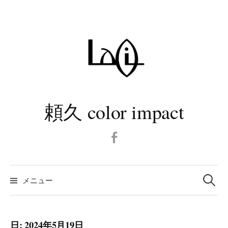
コ
ン
テ
ン
ツ
へ
ス
キ
頼久 color impact
ッ
プ
Facebook
検
メニュー
索:
日:
2024年5月19日