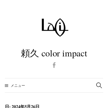
コ
ン
テ
ン
ツ
へ
ス
キ
頼久 color impact
ッ
プ
Facebook
検
メニュー
索:
日:
2024年5月26日