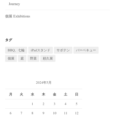
Journey
個展 Exhibitions
タグ
BBQ、七輪
iPadスタンド
サボテン
バーベキュー
個展
庭
野菜
頼久展
2024年5月
月
火
水
木
金
土
日
1
2
3
4
5
6
7
8
9
10
11
12