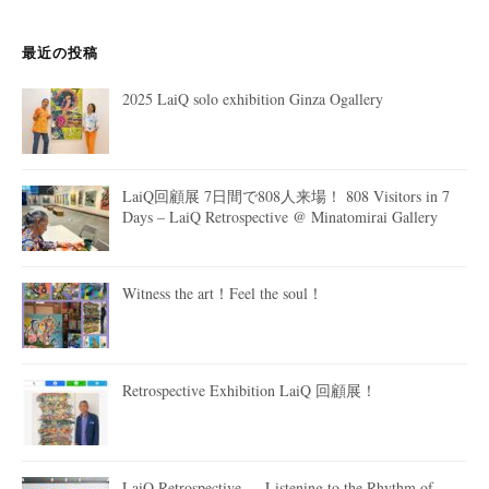
最近の投稿
2025 LaiQ solo exhibition Ginza Ogallery
LaiQ回顧展 7日間で808人来場！ 808 Visitors in 7
Days – LaiQ Retrospective @ Minatomirai Gallery
Witness the art！Feel the soul！
Retrospective Exhibition LaiQ 回顧展！
LaiQ Retrospective — Listening to the Rhythm of